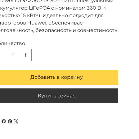
uawei LUNA2000-15-S0 — интеллектуальный
ккумулятор LiFePO4 с номиналом 360 В и
костью 15 кВт·ч. Идеально подходит для
нверторов Huawei, обеспечивает
лговечность, безопасность и совместимость.
оличество
Добавить в корзину
Купить сейчас