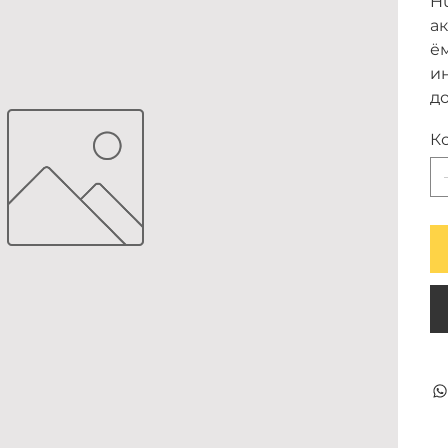
H
а
ём
и
до
К