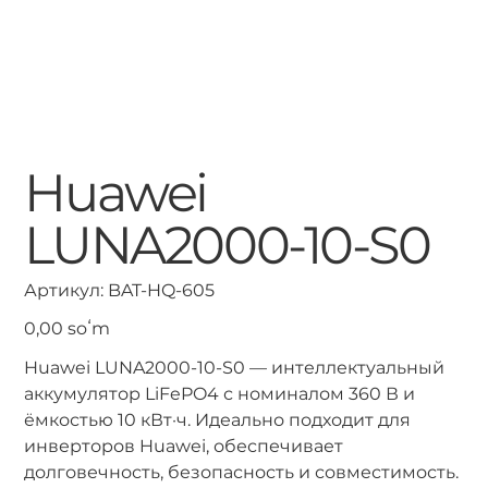
Huawei
LUNA2000-10-S0
Артикул:
Артикул:
BAT-HQ-605
BAT-
HQ-
605
Цена
0,00 soʻm
Huawei LUNA2000-10-S0 — интеллектуальный
аккумулятор LiFePO4 с номиналом 360 В и
ёмкостью 10 кВт·ч. Идеально подходит для
инверторов Huawei, обеспечивает
долговечность, безопасность и совместимость.